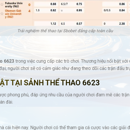
Trải nghiệm thể thao tại Sbobet đẳng cấp toàn cầu
ao 6623
trong việc cung cấp các trò chơi. Thương hiệu nổi bật vớ
đại, người chơi sẽ có cảm giác như đang theo dõi các trận đấu trự
ẬT TẠI SẢNH THỂ THAO 6623
ược phong phú, đáp ứng nhu cầu của người chơi đam mê các trận
án đài.
 nhà cái hiện nay. Người chơi có thể tham gia cá cược vào các giả