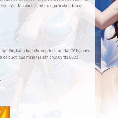
ệu trận đấu chi tiết, hỗ trợ người chơi đưa ra
hấp dẫn, hàng loạt chương trình ưu đãi để hội viên
 cá cược của mình tại sân chơi uy tín 6623.
Y