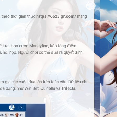
c theo thời gian thực
https://6623.gr.com/
mang
thể lựa chọn cược Moneyline, kèo tổng điểm
, hồi hộp. Người chơi có thể đưa ra quyết định
 gia các cuộc đua lớn trên toàn cầu. Dữ liệu chi
 đa dạng, như Win Bet, Quinella và Trifecta.