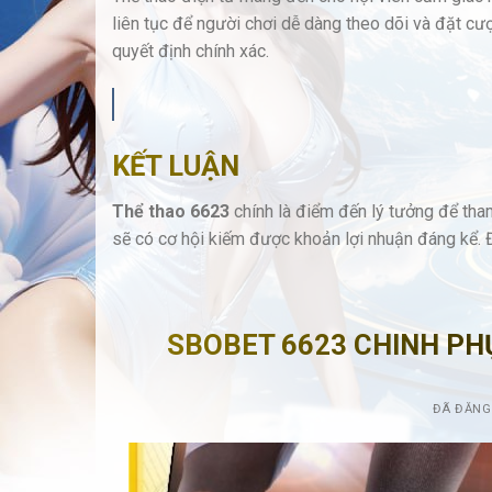
liên tục để người chơi dễ dàng theo dõi và đặt cư
quyết định chính xác.
KẾT LUẬN
Thể thao 6623
chính là điểm đến lý tưởng để tha
sẽ có cơ hội kiếm được khoản lợi nhuận đáng kể. Đ
SBOBET 6623 CHINH PH
ĐÃ ĐĂNG