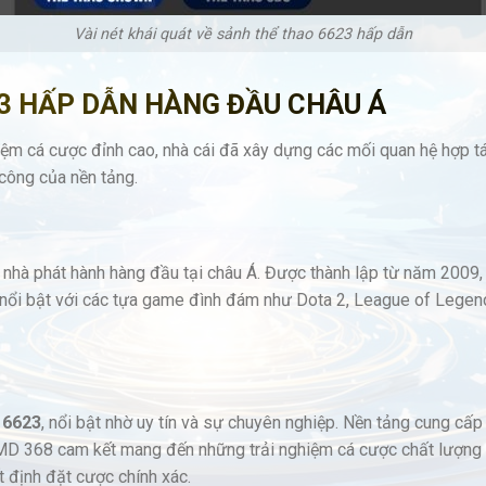
Vài nét khái quát về sảnh thể thao 6623 hấp dẫn
3 HẤP DẪN HÀNG ĐẦU CHÂU Á
m cá cược đỉnh cao, nhà cái đã xây dựng các mối quan hệ hợp tá
công của nền tảng.
g nhà phát hành hàng đầu tại châu Á. Được thành lập từ năm 2009,
BTi nổi bật với các tựa game đình đám như Dota 2, League of Legen
 6623
, nổi bật nhờ uy tín và sự chuyên nghiệp. Nền tảng cung cấ
MD 368 cam kết mang đến những trải nghiệm cá cược chất lượng v
 định đặt cược chính xác.