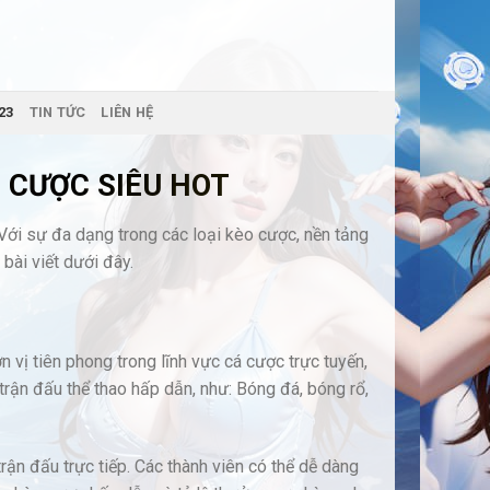
23
TIN TỨC
LIÊN HỆ
 CƯỢC SIÊU HOT
Với sự đa dạng trong các loại kèo cược, nền tảng
bài viết dưới đây.
n vị tiên phong trong lĩnh vực cá cược trực tuyến,
trận đấu thể thao hấp dẫn, như: Bóng đá, bóng rổ,
ận đấu trực tiếp. Các thành viên có thể dễ dàng