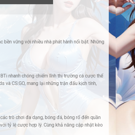
c bền vững với nhiều nhà phát hành nổi bật. Những
 BTi nhanh chóng chiếm lĩnh thị trường cá cược thể
ds và CS:GO, mang lại những trận đấu kịch tính,
p các trò chơi đa dạng, bóng đá, bóng rổ đến quần
ới tỷ lệ cược hợp lý. Cùng khả năng cập nhật kèo