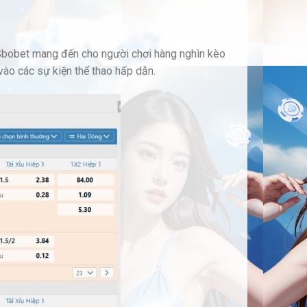
, Sbobet mang đến cho người chơi hàng nghìn kèo
vào các sự kiện thể thao hấp dẫn.